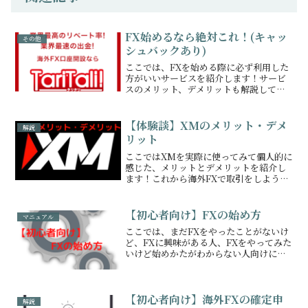
FX始めるなら絶対これ！(キャッ
その他
シュバックあり)
ここでは、FXを始める際に必ず利用した
方がいいサービスを紹介します！サービ
スのメリット、デメリットも解説してい
るので、どんなサービスか理解した上で
ご利用ください！
【体験談】XMのメリット・デメ
解説
リット
ここではXMを実際に使ってみて個人的に
感じた、メリットとデメリットを紹介し
ます！これから海外FXで取引をしようと
している人や、今他の業者を使っていて
別の業者に変えようと思っている人の参
考になればと思います。
【初心者向け】FXの始め方
マニュアル
ここでは、まだFXをやったことがないけ
ど、FXに興味がある人、FXをやってみた
いけど始めかたがわからない人向けに、
FXの始め方を解説しています！
【初心者向け】海外FXの確定申
解説