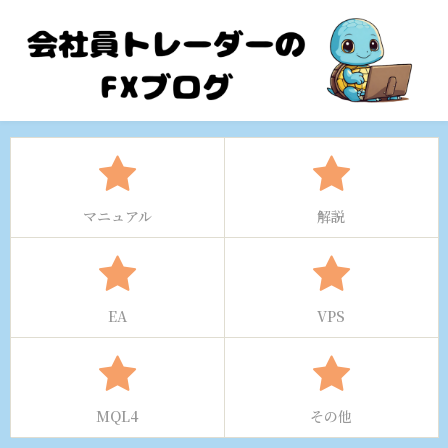
マニュアル
解説
EA
VPS
MQL4
その他