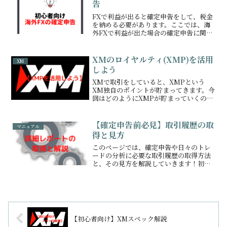
告
FXで利益が出ると確定申告をして、税金
を納める必要があります。ここでは、海
外FXで利益が出た場合の確定申告に関す
る基礎知識を解説していきます！
XMのロイヤルティ(XMP)を活用
XM
しよう
XMで取引をしていると、XMPという
XM独自のポイントが貯まってきます。今
回はどのようにXMPが貯まっていくの
か、貯まったXMPの変換方法について解
説していきます！
【確定申告前必見】取引履歴の取
マニュアル
得と見方
このページでは、確定申告や日々のトレ
ードの分析に必要な取引履歴の取得方法
と、その見方を解説していきます！初心
者の方も、今まで細かい項目まで理解で
きていなかった方もぜひ参考にしてみて
ください。
【初心者向け】XMスペック解説