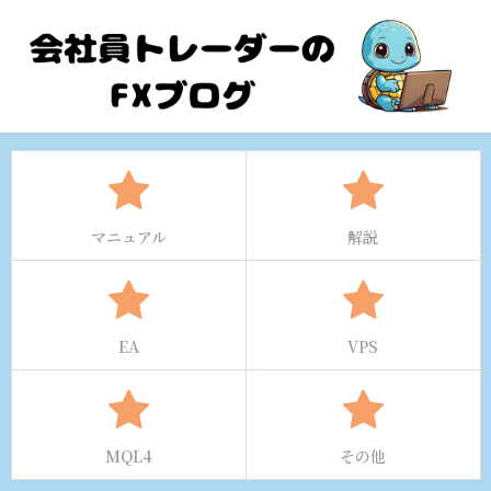
マニュアル
解説
EA
VPS
MQL4
その他