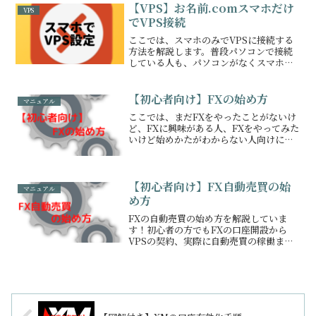
【VPS】お名前.comスマホだけ
VPS
でVPS接続
ここでは、スマホのみでVPSに接続する
方法を解説します。普段パソコンで接続
している人も、パソコンがなくスマホで
接続する方法がわからない人も、これで
全て解決です。
【初心者向け】FXの始め方
マニュアル
ここでは、まだFXをやったことがないけ
ど、FXに興味がある人、FXをやってみた
いけど始めかたがわからない人向けに、
FXの始め方を解説しています！
【初心者向け】FX自動売買の始
マニュアル
め方
FXの自動売買の始め方を解説していま
す！初心者の方でもFXの口座開設から
VPSの契約、実際に自動売買の稼働まで
これを見ればわかるようになっていま
す。興味はあるけど、やり方がわからな
いという方はぜひ参考にしてみてくださ
い。