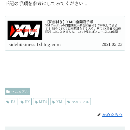
下記の手順を参考にしてみてください↓
【図解付き】XM口座開設手順
XM Tradingの口座開設手順を図解付きで解説してきま
す！ 初めてFXの口座開設をする人も、別のFX業者で口座
開設したことある人も、これを見ればスムーズに口座開設
できます！
2021.05.23
sidebusiness-fxblog.com
マニュアル
EA
FX
MT4
XM
マニュアル
かめたろう