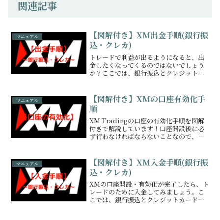
関連記事
【図解付き】XM出金手順(銀行振
マニュアル
込・クレカ)
トレードで利益が出るようになると、出
金したくなってくるのではないでしょう
か？ここでは、銀行振込とクレジットカ
ードへの出金方法を図解付きで解説して
いきます！
【図解付き】XMの口座有効化手
マニュアル
順
XM Tradingの口座の有効化手順を図解
付きで解説しています！口座開設後に必
ず行わなければならないことなので、口
座開設ができたらすぐ有効化しましょ
う！
【図解付き】XM入金手順(銀行振
マニュアル
込・クレカ)
XMの口座開設・有効化が完了したら、ト
レードのために入金してみましょう。こ
こでは、銀行振込とクレジットカードで
の入金方法を図解付きで解説していきま
す！