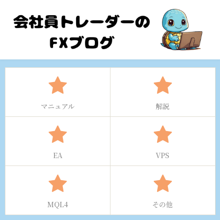
マニュアル
解説
EA
VPS
MQL4
その他