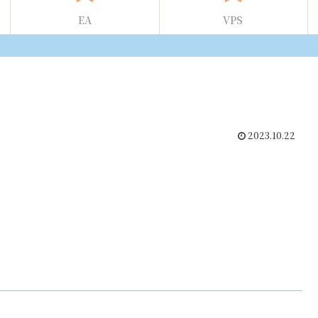
EA
VPS
2023.10.22